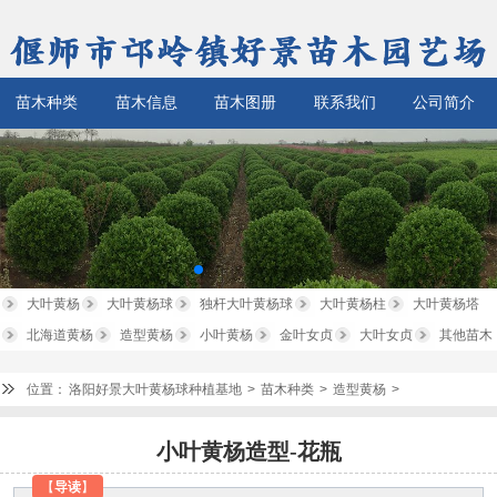
苗木种类
苗木信息
苗木图册
联系我们
公司简介
大叶黄杨
大叶黄杨球
独杆大叶黄杨球
大叶黄杨柱
大叶黄杨塔
北海道黄杨
造型黄杨
小叶黄杨
金叶女贞
大叶女贞
其他苗木
位置：
洛阳好景大叶黄杨球种植基地
>
苗木种类
>
造型黄杨
>
小叶黄杨造型-花瓶
【
导读
】