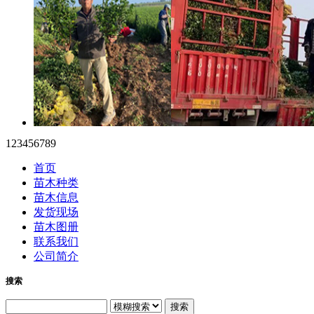
1
2
3
4
5
6
7
8
9
首页
苗木种类
苗木信息
发货现场
苗木图册
联系我们
公司简介
搜索
搜索