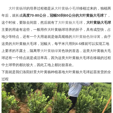
大叶黄杨球
的培养过程都是从
大叶黄杨小毛球
移植过来的，独植两
年后，就长成
高度70-80公分，冠幅50到60公分的大叶黄杨大毛球
了，
这个时候，要除去间苗，然后就有了
大叶黄杨大毛球
，
大叶黄杨大毛球
主要的用途有这些，一般用作大叶黄杨球培养的胚子，具有成型快，占
地少等特点，还有一个大用途就是做高规格的
大叶黄杨色块绿篱
，由于
这类的大叶黄杨大毛球，冠幅大，每平米只用到4-6棵就可以实现工地
上要求的不露土，隔离带
大叶黄杨绿篱
色块的首选，这类大叶黄杨大毛
球还有一个特点就是成活率高，因为这类大叶黄杨大毛球在移栽的过程
中土球带的都比较大，因此工地上都比较喜欢。
下面就是我们洛阳好景大叶黄杨种植基地大叶黄杨大毛球起苗发货的全
过程