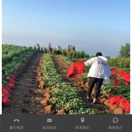
󰀱
㕩
㕻
󰀨
拨打电话
发送短信
联系我们
基地简介