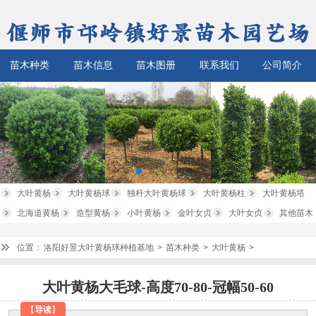
苗木种类
苗木信息
苗木图册
联系我们
公司简介
大叶黄杨
大叶黄杨球
独杆大叶黄杨球
大叶黄杨柱
大叶黄杨塔
北海道黄杨
造型黄杨
小叶黄杨
金叶女贞
大叶女贞
其他苗木
位置：
洛阳好景大叶黄杨球种植基地
>
苗木种类
>
大叶黄杨
>
大叶黄杨大毛球-高度70-80-冠幅50-60
【
导读
】