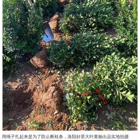
用绳子扎起来是为了防止断枝条，洛阳好景大叶黄杨出品实地拍摄