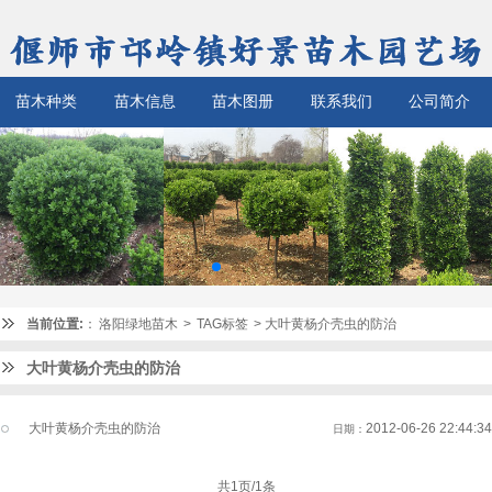
苗木种类
苗木信息
苗木图册
联系我们
公司简介
当前位置:
：
洛阳绿地苗木
>
TAG标签
> 大叶黄杨介壳虫的防治
大叶黄杨介壳虫的防治
大叶黄杨介壳虫的防治
2012-06-26 22:44:34
日期：
共1页/1条