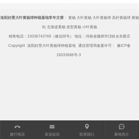
洛阳好景大叶黄杨球种植基地常年主营
：
黄杨
大叶黄杨
大叶黄杨球
高杆黄杨球
黄杨
柱
北海道黄杨
造型黄杨
小叶黄杨
销售电话：15036743769（微信同号） 地址：河南省偃师市邙岭乡东蔡庄
Copyright
洛阳好景大叶黄杨球种植基地
通信管理局备案许可：
豫ICP备
16033686号-3
󰀱
㕩
㕻
󰀨
拨打电话
发送短信
联系我们
基地简介