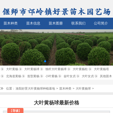
苗木种类
苗木信息
苗木图册
联系我们
公司简介
大叶黄杨
大叶黄杨球
独杆大叶黄杨球
大叶黄杨柱
大叶黄杨塔
北海道黄杨
造型黄杨
小叶黄杨
金叶女贞
大叶女贞
其他苗木
位置：
洛阳好景大叶黄杨球种植基地
>
苗木种类
>
大叶黄杨球
>
大叶黄杨球最新价格
【
导读
】