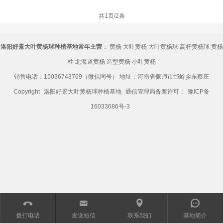
共1页/2条
洛阳好景大叶黄杨球种植基地常年主营
：
黄杨
大叶黄杨
大叶黄杨球
高杆黄杨球
黄杨
柱
北海道黄杨
造型黄杨
小叶黄杨
销售电话：15036743769（微信同号） 地址：河南省偃师市邙岭乡东蔡庄
Copyright
洛阳好景大叶黄杨球种植基地
通信管理局备案许可：
豫ICP备
16033686号-3
󰀱
㕩
㕻
󰀨
拨打电话
发送短信
联系我们
基地简介