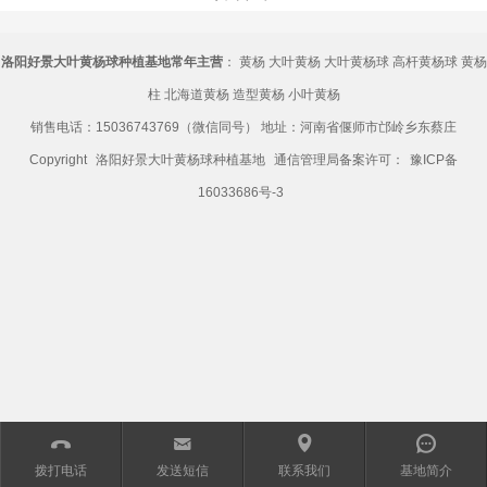
洛阳好景大叶黄杨球种植基地常年主营
：
黄杨
大叶黄杨
大叶黄杨球
高杆黄杨球
黄杨
柱
北海道黄杨
造型黄杨
小叶黄杨
销售电话：15036743769（微信同号） 地址：河南省偃师市邙岭乡东蔡庄
Copyright
洛阳好景大叶黄杨球种植基地
通信管理局备案许可：
豫ICP备
16033686号-3
󰀱
㕩
㕻
󰀨
拨打电话
发送短信
联系我们
基地简介