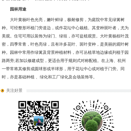
园林用途
大叶黄杨叶色光亮，嫩叶鲜绿，极耐修剪，为庭院中常见绿篱树
种。可经整形环植门旁道边，或作花坛中心栽植。其变种斑叶者，尤为
美观。住宅可用以装饰为绿门、绿垣，亦可盆植观赏。大叶黄杨枝叶茂
密，四季常青，叶色亮绿，且有许多花叶、斑叶变种，是美丽的观叶树
种。园林中常用作绿篱及背景种植材料，亦可丛植草地边缘或列植于园
路两旁;若加以修建成型，更适合用于规则式对称配植。在上海、杭州
一带常将其修剪成圆球形或半球形，用于花坛中心或对植于门旁。同
时，亦是基础种植 、绿化和工厂绿化及会场装饰等。
关注好景