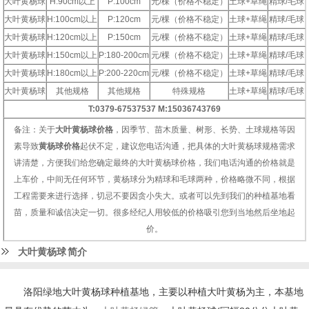
大叶黄杨球
H:90cm以上
P:100cm
元/棵（价格不稳定）
土球+草绳
精球/毛球
大叶黄杨球
H:100cm以上
P:120cm
元/棵（价格不稳定）
土球+草绳
精球/毛球
大叶黄杨球
H:120cm以上
P:150cm
元/棵（价格不稳定）
土球+草绳
精球/毛球
大叶黄杨球
H:150cm以上
P:180-200cm
元/棵（价格不稳定）
土球+草绳
精球/毛球
大叶黄杨球
H:180cm以上
P:200-220cm
元/棵（价格不稳定）
土球+草绳
精球/毛球
大叶黄杨球
其他规格
其他规格
特殊规格
土球+草绳
精球/毛球
T:0379-67537537 M:15036743769
备注：关于
大叶黄杨球价格
，因季节、苗木质量、树形、长势、土球规格等因
素导致
黄杨球价格
起伏不定，建议您电话沟通，把具体的大叶黄杨球规格需求
讲清楚，方便我们给您确定最终的大叶黄杨球价格，我们电话沟通的价格就是
上车价，中间无任何环节，黄杨球分为精球和毛球两种，价格略微不同，根据
工程需要来进行选择，切忌不要因贪小失大。或者可以先到我们的种植基地看
苗，质量和诚信决定一切。很多经纪人用较低的价格吸引您到当地然后坐地起
价。
大叶黄杨球
简介
洛阳绿地大叶黄杨球种植基地，主要以种植大叶黄杨为主，本基地