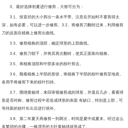
3、最好选择初夏进行修剪，大致可分为：
3.1、按直径的大小剪出一条水平带。注意在开始时不要剪得太
深，如有必要，可以进一步修剪。3.2、将修剪刀翻转过来，利用修剪
刀的反面在植株上修剪出曲线。
3.3、修剪植株的顶部，确定球形的上部曲线。
3.4、修剪刀朝下，并将其再次翻转，使其正面靠向植株。
3.5、将植株顶部和中部多余的枝叶剪去。
3.6、顺着植株上半部的形状，将植株下半部的枝叶修剪至地表。
各用手将修剪下来的枝叶扫掉。
3.7、围绕黄杨球，来回审视修剪成的球形，并退后几步，看看球
形是否对称。修剪过程中若造成球形的表面 有缺口，特别是上部，可
等待新的枝叶长出后进行填补。
3.8、第二年夏天再修剪一到两次，时间是夏中或夏末。经过这么
多繁琐的步骤，一株漂亮的大叶黄杨球就形成了。