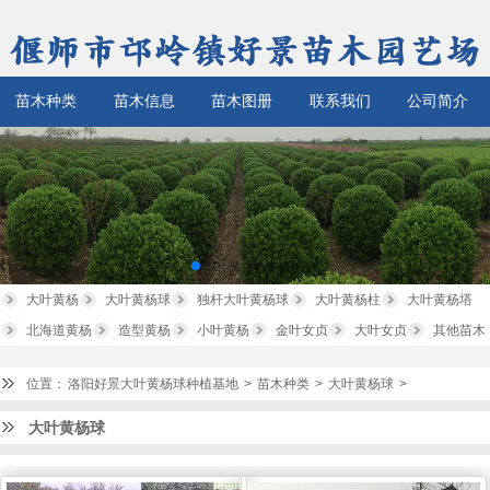
苗木种类
苗木信息
苗木图册
联系我们
公司简介
大叶黄杨
大叶黄杨球
独杆大叶黄杨球
大叶黄杨柱
大叶黄杨塔
北海道黄杨
造型黄杨
小叶黄杨
金叶女贞
大叶女贞
其他苗木
位置：
洛阳好景大叶黄杨球种植基地
>
苗木种类
>
大叶黄杨球
>
大叶黄杨球