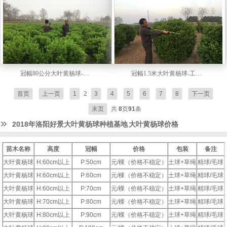
冠幅80公分大叶黄杨球-工程球【视频】
冠幅1.5米大叶黄杨球-工程球【视频】
首页
上一页
1
2
3
4
5
6
7
8
下一页
末页
共
8
页
91
条
2018年洛阳好景大叶黄杨球种植基地
大叶黄杨球价格
苗木名称
高度
冠幅
价格
包装
备注
大叶黄杨球
H:60cm以上
P:50cm
元/棵（价格不稳定）
土球+草绳
精球/毛球
大叶黄杨球
H:60cm以上
P:60cm
元/棵（价格不稳定）
土球+草绳
精球/毛球
大叶黄杨球
H:60cm以上
P:70cm
元/棵（价格不稳定）
土球+草绳
精球/毛球
大叶黄杨球
H:70cm以上
P:80cm
元/棵（价格不稳定）
土球+草绳
精球/毛球
大叶黄杨球
H:80cm以上
P:90cm
元/棵（价格不稳定）
土球+草绳
精球/毛球