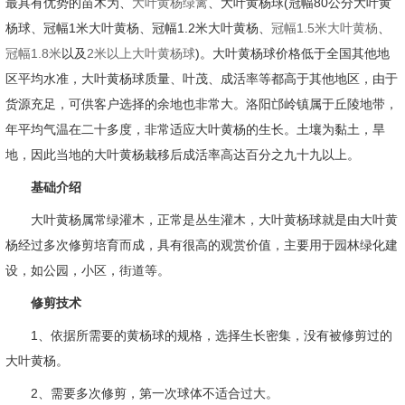
最具有优势的苗木为、
大叶黄杨绿篱
、大叶黄杨球(冠幅80公分大叶黄
杨球、冠幅1米大叶黄杨、冠幅1.2米大叶黄杨、
冠幅1.5米大叶黄杨
、
冠幅1.8米
以及
2米以上大叶黄杨球
)。大叶黄杨球价格低于全国其他地
区平均水准，大叶黄杨球质量、叶茂、成活率等都高于其他地区，由于
货源充足，可供客户选择的余地也非常大。洛阳邙岭镇属于丘陵地带，
年平均气温在二十多度，非常适应大叶黄杨的生长。土壤为黏土，旱
地，因此当地的大叶黄杨栽移后成活率高达百分之九十九以上。
基础介绍
大叶黄杨属常绿灌木，正常是丛生灌木，大叶黄杨球就是由大叶黄
杨经过多次修剪培育而成，具有很高的观赏价值，主要用于园林绿化建
设，如公园，小区，街道等。
修剪技术
1、依据所需要的黄杨球的规格，选择生长密集，没有被修剪过的
大叶黄杨。
2、需要多次修剪，第一次球体不适合过大。