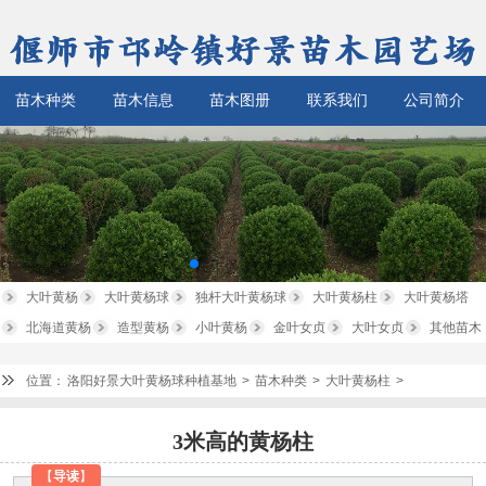
苗木种类
苗木信息
苗木图册
联系我们
公司简介
大叶黄杨
大叶黄杨球
独杆大叶黄杨球
大叶黄杨柱
大叶黄杨塔
北海道黄杨
造型黄杨
小叶黄杨
金叶女贞
大叶女贞
其他苗木
位置：
洛阳好景大叶黄杨球种植基地
>
苗木种类
>
大叶黄杨柱
>
3米高的黄杨柱
【
导读
】